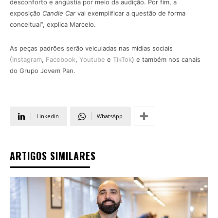
desconforto e angústia por meio da audição. Por fim, a
exposição
Candle Car
vai exemplificar a questão de forma
conceitual”, explica Marcelo.
As peças padrões serão veiculadas nas mídias sociais
(
Instagram
,
Facebook
,
Youtube
e
TikTok
) e também nos canais
do Grupo Jovem Pan.
Linkedin
WhatsApp
ARTIGOS SIMILARES