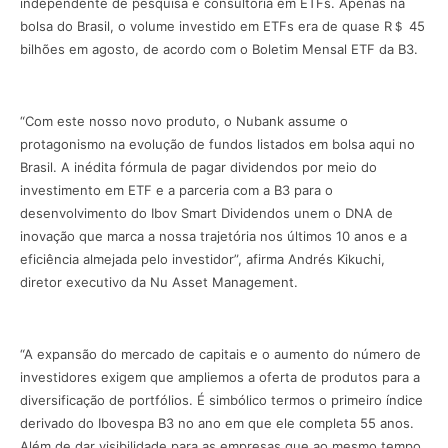
independente de pesquisa e consultoria em ETFs. Apenas na
bolsa do Brasil, o volume investido em ETFs era de quase R＄ 45
bilhões em agosto, de acordo com o Boletim Mensal ETF da B3.
“Com este nosso novo produto, o Nubank assume o
protagonismo na evolução de fundos listados em bolsa aqui no
Brasil. A inédita fórmula de pagar dividendos por meio do
investimento em ETF e a parceria com a B3 para o
desenvolvimento do Ibov Smart Dividendos unem o DNA de
inovação que marca a nossa trajetória nos últimos 10 anos e a
eficiência almejada pelo investidor”, afirma Andrés Kikuchi,
diretor executivo da Nu Asset Management.
“A expansão do mercado de capitais e o aumento do número de
investidores exigem que ampliemos a oferta de produtos para a
diversificação de portfólios. É simbólico termos o primeiro índice
derivado do Ibovespa B3 no ano em que ele completa 55 anos.
Além de dar visibilidade para as empresas que ao mesmo tempo