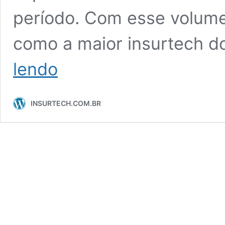
período. Com esse volume
como a maior insurtech 
Split
lendo
Risk
atinge
R$
INSURTECH.COM.BR
40
milhões
em
prêmios
e
prevê
expansão
de
quase
400%
até
o