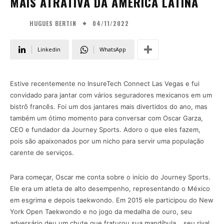
MAIS ATRATIVA DA AMÉRICA LATINA
04/11/2022
HUGUES BERTIN
Linkedin
WhatsApp
Estive recentemente no InsureTech Connect Las Vegas e fui
convidado para jantar com vários seguradores mexicanos em um
bistrô francês. Foi um dos jantares mais divertidos do ano, mas
também um ótimo momento para conversar com Oscar Garza,
CEO e fundador da Journey Sports. Adoro o que eles fazem,
pois são apaixonados por um nicho para servir uma população
carente de serviços.
Para começar, Oscar me conta sobre o início do Journey Sports.
Ele era um atleta de alto desempenho, representando o México
em esgrima e depois taekwondo. Em 2015 ele participou do New
York Open Taekwondo e no jogo da medalha de ouro, seu
adversário deu um chute que fraturou sua mandíbula… seu rival