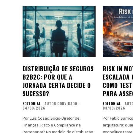
DISTRIBUIÇÃO DE SEGUROS
RISK IN MO
B2B2C: POR QUE A
ESCALADA 
JORNADA CERTA DECIDE O
COMO TEST
SUCESSO?
PARA ASS
EDITORIAL
AUTOR CONVIDADO
-
EDITORIAL
AUT
04/03/2026
03/03/2026
Por Luis Cozac, Sócio-Diretor de
Por Fabio Sarrico* O risco 
Finanças, Risco e Compliance na
arquitetura: qu
Partenariat* No modelo de distribuição
geopolítico testa o si