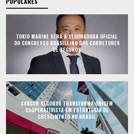
POPULARES
TOKIO MARINE SERÁ A SEGURADORA OFICIAL
DO CONGRESSO BRASILEIRO DOS CORRETORES
DE SEGUROS
SANCOR SEGUROS TRANSFORMA ORIGEM
COOPERATIVISTA EM ESTRATÉGIA DE
CRESCIMENTO NO BRASIL