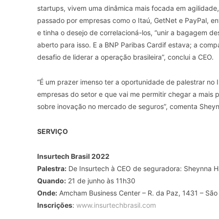
startups, vivem uma dinâmica mais focada em agilidade, 
passado por empresas como o Itaú, GetNet e PayPal, entr
e tinha o desejo de correlacioná-los, “unir a bagagem d
aberto para isso. E a BNP Paribas Cardif estava; a compa
desafio de liderar a operação brasileira”, conclui a CEO.
“É um prazer imenso ter a oportunidade de palestrar no 
empresas do setor e que vai me permitir chegar a mais 
sobre inovação no mercado de seguros”, comenta Shey
SERVIÇO
Insurtech Brasil 2022
Palestra:
De Insurtech à CEO de seguradora: Sheynna Hak
Quando:
21 de junho às 11h30
Onde:
Amcham Business Center – R. da Paz, 1431 – São 
Inscrições
:
www.insurtechbrasil.com