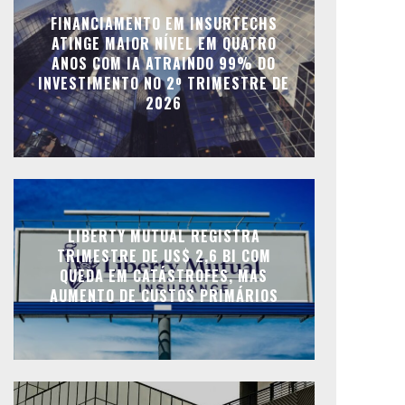
FINANCIAMENTO EM INSURTECHS
ATINGE MAIOR NÍVEL EM QUATRO
ANOS COM IA ATRAINDO 99% DO
INVESTIMENTO NO 2º TRIMESTRE DE
2026
LIBERTY MUTUAL REGISTRA
TRIMESTRE DE US$ 2,6 BI COM
QUEDA EM CATÁSTROFES, MAS
AUMENTO DE CUSTOS PRIMÁRIOS