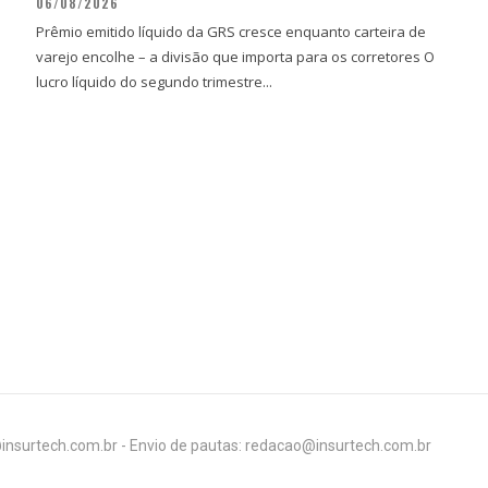
06/08/2026
Prêmio emitido líquido da GRS cresce enquanto carteira de
varejo encolhe – a divisão que importa para os corretores O
lucro líquido do segundo trimestre...
insurtech.com.br - Envio de pautas: redacao@insurtech.com.br