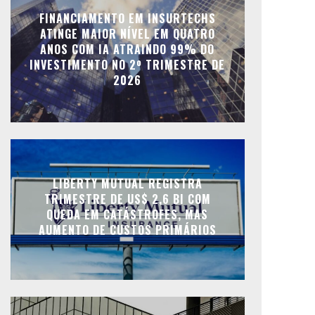
FINANCIAMENTO EM INSURTECHS
ATINGE MAIOR NÍVEL EM QUATRO
ANOS COM IA ATRAINDO 99% DO
INVESTIMENTO NO 2º TRIMESTRE DE
2026
LIBERTY MUTUAL REGISTRA
TRIMESTRE DE US$ 2,6 BI COM
QUEDA EM CATÁSTROFES, MAS
AUMENTO DE CUSTOS PRIMÁRIOS