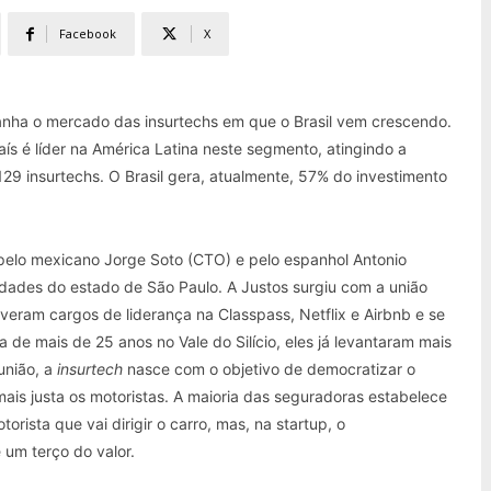
Facebook
X
nha o mercado das insurtechs em que o Brasil vem crescendo.
país é líder na América Latina neste segmento, atingindo a
29 insurtechs. O Brasil gera, atualmente, 57% do investimento
pelo mexicano Jorge Soto (CTO) e pelo espanhol Antonio
cidades do estado de São Paulo. A Justos surgiu com a união
tiveram cargos de liderança na Classpass, Netflix e Airbnb e se
e mais de 25 anos no Vale do Silício, eles já levantaram mais
nião, a
insurtech
nasce com o objetivo de democratizar o
mais justa os motoristas. A maioria das seguradoras estabelece
rista que vai dirigir o carro, mas, na startup, o
um terço do valor.