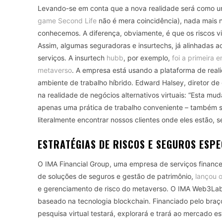
Levando-se em conta que a nova realidade será como 
game Second Life
não é mera coincidência), nada mais n
conhecemos. A diferença, obviamente, é que os riscos v
Assim, algumas seguradoras e insurtechs, já alinhadas 
serviços. A insurtech
hubb
, por exemplo,
foi a primeira
metaverso
. A empresa está usando a plataforma de reali
ambiente de trabalho híbrido. Edward Halsey, diretor de
na realidade de negócios alternativos virtuais: “Esta m
apenas uma prática de trabalho conveniente – também simb
literalmente encontrar nossos clientes onde eles estão,
ESTRATÉGIAS DE RISCOS E SEGUROS ESP
O IMA Financial Group, uma empresa de serviços finance
de soluções de seguros e gestão de patrimônio,
lançou 
e gerenciamento de risco do metaverso. O IMA Web3Labs
baseado na tecnologia blockchain. Financiado pelo braç
pesquisa virtual testará, explorará e trará ao mercado e