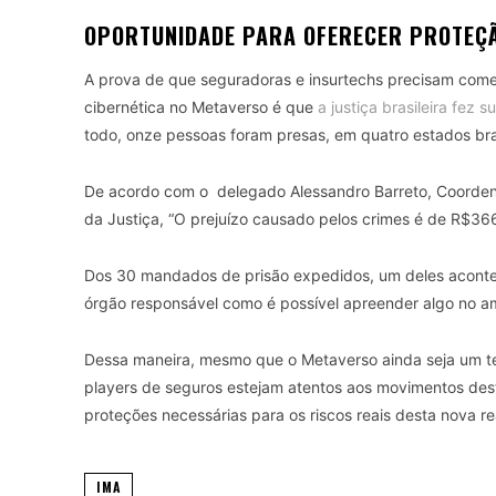
OPORTUNIDADE PARA OFERECER PROTEÇÃ
A prova de que seguradoras e insurtechs precisam come
cibernética no Metaverso é que
a justiça brasileira fez
todo, onze pessoas foram presas, em quatro estados bra
De acordo com o delegado Alessandro Barreto, Coordena
da Justiça, “O prejuízo causado pelos crimes é de R$36
Dos 30 mandados de prisão expedidos, um deles acontec
órgão responsável como é possível apreender algo no am
Dessa maneira, mesmo que o Metaverso ainda seja um ter
players de seguros estejam atentos aos movimentos dest
proteções necessárias para os riscos reais desta nova rea
IMA