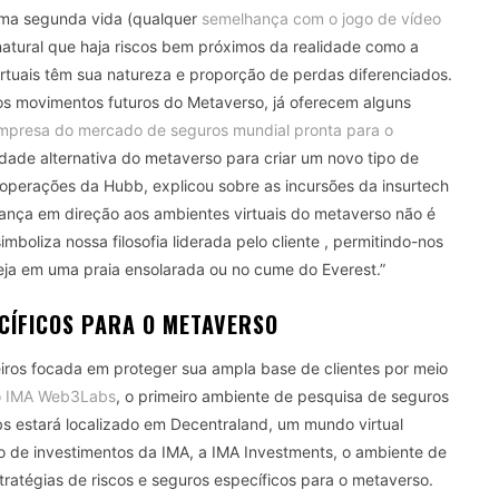
uma segunda vida (qualquer
semelhança com o jogo de vídeo
atural que haja riscos bem próximos da realidade como a
irtuais têm sua natureza e proporção de perdas diferenciados.
aos movimentos futuros do Metaverso, já oferecem alguns
 empresa do mercado de seguros mundial pronta para o
dade alternativa do metaverso para criar um novo tipo de
 operações da Hubb, explicou sobre as incursões da insurtech
udança em direção aos ambientes virtuais do metaverso não é
oliza nossa filosofia liderada pelo cliente , permitindo-nos
 seja em uma praia ensolarada ou no cume do Everest.”
ECÍFICOS PARA O METAVERSO
iros focada em proteger sua ampla base de clientes por meio
o IMA Web3Labs
, o primeiro ambiente de pesquisa de seguros
 estará localizado em Decentraland, um mundo virtual
o de investimentos da IMA, a IMA Investments, o ambiente de
stratégias de riscos e seguros específicos para o metaverso.