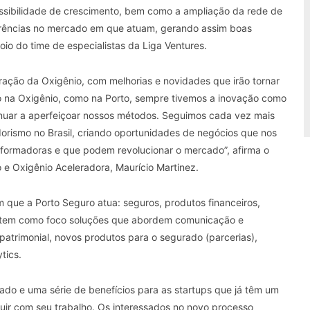
ossibilidade de crescimento, bem como a ampliação da rede de
erências no mercado em que atuam, gerando assim boas
o do time de especialistas da Liga Ventures.
ração da Oxigênio, com melhorias e novidades que irão tornar
to na Oxigênio, como na Porto, sempre tivemos a inovação como
nuar a aperfeiçoar nossos métodos. Seguimos cada vez mais
orismo no Brasil, criando oportunidades de negócios que nos
ormadoras e que podem revolucionar o mercado”, afirma o
e Oxigênio Aceleradora, Maurício Martinez.
m que a Porto Seguro atua: seguros, produtos financeiros,
io tem como foco soluções que abordem comunicação e
atrimonial, novos produtos para o segurado (parcerias),
tics.
ado e uma série de benefícios para as startups que já têm um
uir com seu trabalho. Os interessados no novo processo