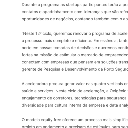
Durante o programa as startups participantes terão a p
contatos e apadrinhamento com lideranças que são ref
oportunidades de negócios, contando também com o apoi
“Neste 12º ciclo, queremos renovar o programa de acele
o processo mais completo e eficiente. Em essência, tan
norte em nossas tomadas de decisões e queremos conti
fortes na missão de estimular o mercado de empreended
conectam com empresas que pensam em soluções transf
gerente de Pesquisa e Desenvolvimento da Porto Seguro 
A aceleradora procura gerar valor nas quatro verticais e
saúde e serviços. Neste ciclo de aceleração, a Oxigên
engajamento de corretores, tecnologias para segurança p
diversidade para cultura interna da empresa e data analy
O modelo equity free oferece um processo mais simplific
projeto em andamento e precisam de estímulos para seg