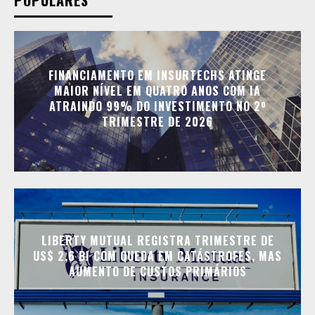
POPULARES
FINANCIAMENTO EM INSURTECHS ATINGE
MAIOR NÍVEL EM QUATRO ANOS COM IA
ATRAINDO 99% DO INVESTIMENTO NO 2º
TRIMESTRE DE 2026
LIBERTY MUTUAL REGISTRA TRIMESTRE DE
US$ 2,6 BI COM QUEDA EM CATÁSTROFES, MAS
AUMENTO DE CUSTOS PRIMÁRIOS