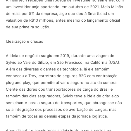
A Insurtech recebeu uma rodada de investimento semente, com
um investidor anjo aportando, em outubro de 2021, Meio Milhão
de reais por 5% da empresa, algo que deu à SmartLoad um
valuation de R$10 milhões, antes mesmo do lançamento oficial
de sua primeira solução.
Idealização e criação
A ideia de negócio surgiu em 2019, durante uma viagem de
Sylvio ao Vale do Silício, em São Francisco, na Califórnia (USA).
Além das diversas gigantes da tecnologia, lá ele também
conheceu a Trov, corretora de seguros B2C com contratação
plug and play, que permite ativar o seguro no ato da compra.
Ciente das dores dos transportadores de carga do Brasil e
também das cias seguradoras, Sylvio teve a ideia de criar algo
semelhante para o seguro de transportes, que abrangesse não
só a integração dos processos de averbação de cargas, mas
também de todas as demais etapas da jornada logística.
Após discutir e amadurecer a ideia junto a seus sócios na