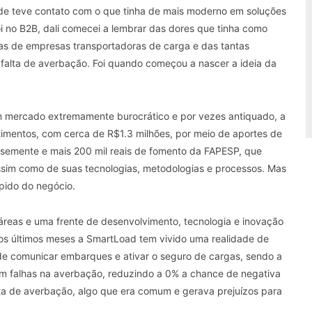
onde teve contato com o que tinha de mais moderno em soluções
i no B2B, dali comecei a lembrar das dores que tinha como
nas de empresas transportadoras de carga e das tantas
 falta de averbação. Foi quando começou a nascer a ideia da
m mercado extremamente burocrático e por vezes antiquado, a
imentos, com cerca de R$1.3 milhões, por meio de aportes de
o semente e mais 200 mil reais de fomento da FAPESP, que
sim como de suas tecnologias, metodologias e processos. Mas
pido do negócio.
áreas e uma frente de desenvolvimento, tecnologia e inovação
nos últimos meses a SmartLoad tem vivido uma realidade de
e comunicar embarques e ativar o seguro de cargas, sendo a
m falhas na averbação, reduzindo a 0% a chance de negativa
lta de averbação, algo que era comum e gerava prejuízos para