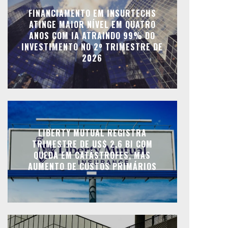
FINANCIAMENTO EM INSURTECHS
ATINGE MAIOR NÍVEL EM QUATRO
ANOS COM IA ATRAINDO 99% DO
INVESTIMENTO NO 2º TRIMESTRE DE
2026
LIBERTY MUTUAL REGISTRA
TRIMESTRE DE US$ 2,6 BI COM
QUEDA EM CATÁSTROFES, MAS
AUMENTO DE CUSTOS PRIMÁRIOS