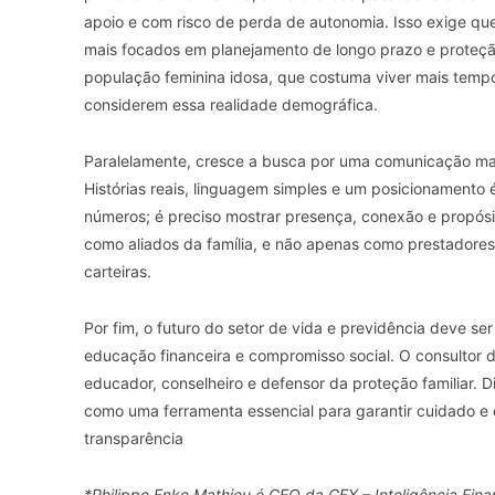
apoio e com risco de perda de autonomia. Isso exige que
mais focados em planejamento de longo prazo e proteçã
população feminina idosa, que costuma viver mais tempo
considerem essa realidade demográfica.
Paralelamente, cresce a busca por uma comunicação mais
Histórias reais, linguagem simples e um posicionamento é
números; é preciso mostrar presença, conexão e propósi
como aliados da família, e não apenas como prestadores 
carteiras.
Por fim, o futuro do setor de vida e previdência deve se
educação financeira e compromisso social. O consultor 
educador, conselheiro e defensor da proteção familiar. D
como uma ferramenta essencial para garantir cuidado e 
transparência
*Philippe Enke Mathieu é CEO da GFX – Inteligência Fina