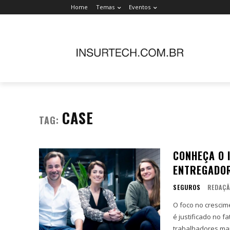
Home
Temas
Eventos
CASE
TAG:
CONHEÇA O 
ENTREGADOR
SEGUROS
REDAÇ
O foco no crescime
é justificado no f
trabalhadores mai