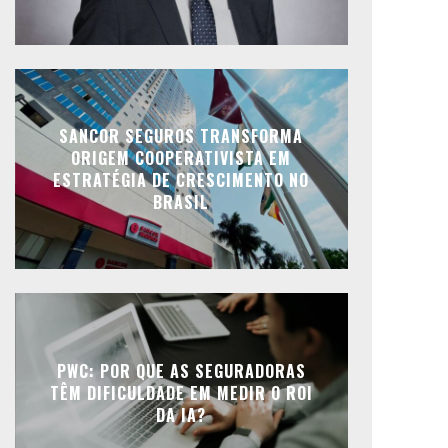
SANCOR SEGUROS TRANSFORMA
ORIGEM COOPERATIVISTA EM
ESTRATÉGIA DE CRESCIMENTO NO
BRASIL
PWC: POR QUE AS SEGURADORAS
TÊM DIFICULDADE EM MEDIR O ROI
DA IA?