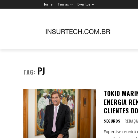
Home
Temas
Eventos
PJ
TAG:
TOKIO MARI
ENERGIA RE
CLIENTES D
SEGUROS
REDAÇ
Expertise reunirá es