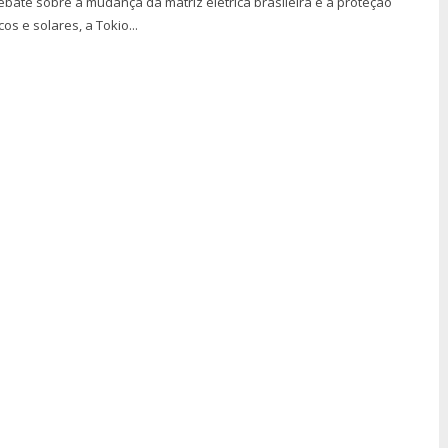
ebate sobre a mudança da matriz elétrica brasileira e a proteção
os e solares, a Tokio...