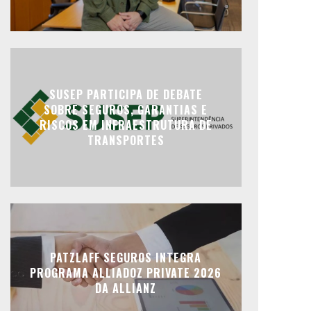
SUSEP PARTICIPA DE DEBATE
SOBRE SEGUROS, GARANTIAS E
RISCOS EM INFRAESTRUTURA DE
TRANSPORTES
PATZLAFF SEGUROS INTEGRA
PROGRAMA ALLIADOZ PRIVATE 2026
DA ALLIANZ