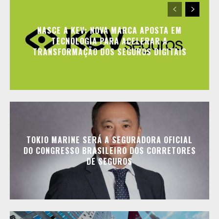
NASCE A KEV: NOVA MARCA APOSTA EM
TECNOLOGIA PARA ACELERAR A
TRANSFORMAÇÃO DOS SEGUROS DIGITAIS
TOKIO MARINE SERÁ A SEGURADORA OFICIAL
DO CONGRESSO BRASILEIRO DOS CORRETORES
DE SEGUROS