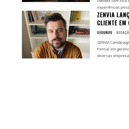
clientes com foco no WhatsApp A Zenvia, 
experiências pess
ZENVIA LAN
CLIENTE EM
SEGUROS
REDAÇ
ZENVIA Camdpaign 
Pensar em gerenc
diversas empresas