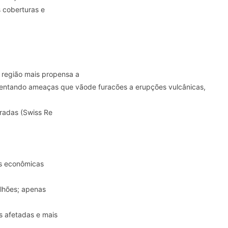
s coberturas e
a região mais propensa a
frentando ameaças que vãode furacões a erupções vulcânicas,
radas (Swiss Re
as econômicas
ilhões; apenas
as afetadas e mais