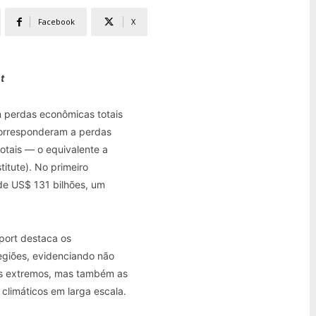
Facebook
X
t
m perdas econômicas totais
corresponderam a perdas
otais — o equivalente a
itute). No primeiro
de US$ 131 bilhões, um
port destaca os
egiões, evidenciando não
os extremos, mas também as
 climáticos em larga escala.