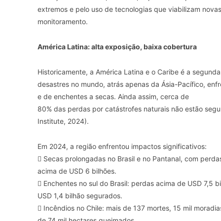
extremos e pelo uso de tecnologias que viabilizam nova
monitoramento.
América Latina: alta exposição, baixa cobertura
Historicamente, a América Latina e o Caribe é a segund
desastres no mundo, atrás apenas da Ásia-Pacífico, en
e de enchentes a secas. Ainda assim, cerca de
80% das perdas por catástrofes naturais não estão segu
Institute, 2024).
Em 2024, a região enfrentou impactos significativos:
 Secas prolongadas no Brasil e no Pantanal, com perd
acima de USD 6 bilhões.
 Enchentes no sul do Brasil: perdas acima de USD 7,5 b
USD 1,4 bilhão segurados.
 Incêndios no Chile: mais de 137 mortes, 15 mil moradi
de 74 mil hectares queimados.