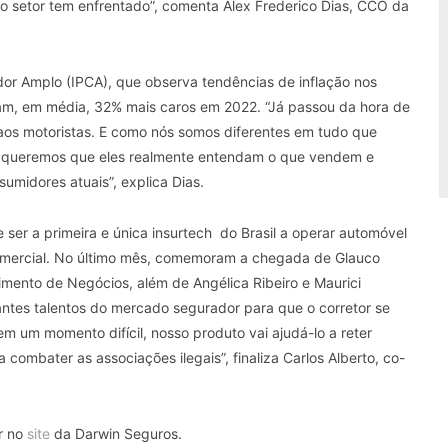
o setor tem enfrentado”, comenta Alex Frederico Dias, CCO da
or Amplo (IPCA), que observa tendências de inflação nos
aram, em média, 32% mais caros em 2022. “Já passou da hora de
os motoristas. E como nós somos diferentes em tudo que
o, queremos que eles realmente entendam o que vendem e
umidores atuais”, explica Dias.
e ser a primeira e única insurtech do Brasil a operar automóvel
 comercial. No último mês, comemoram a chegada de Glauco
ento de Negócios, além de Angélica Ribeiro e Maurici
ntes talentos do mercado segurador para que o corretor se
m um momento difícil, nosso produto vai ajudá-lo a reter
a combater as associações ilegais”, finaliza Carlos Alberto, co-
r no
site
da Darwin Seguros.