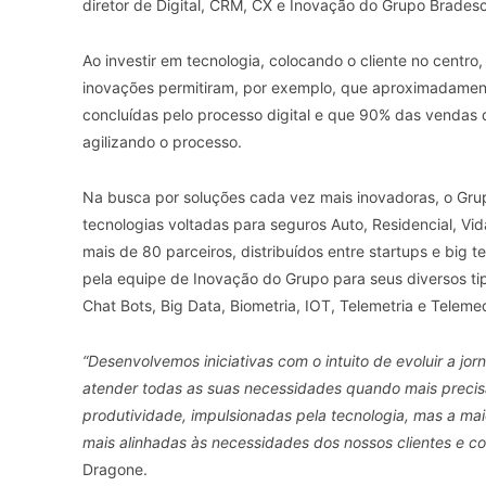
diretor de Digital, CRM, CX e Inovação do Grupo Brades
Ao investir em tecnologia, colocando o cliente no cen
inovações permitiram, por exemplo, que aproximadamente
concluídas pelo processo digital e que 90% das vendas d
agilizando o processo.
Na busca por soluções cada vez mais inovadoras, o Gru
tecnologias voltadas para seguros Auto, Residencial, Vi
mais de 80 parceiros, distribuídos entre startups e big
pela equipe de Inovação do Grupo para seus diversos tipo
Chat Bots, Big Data, Biometria, IOT, Telemetria e Teleme
“Desenvolvemos iniciativas com o intuito de evoluir a jo
atender todas as suas necessidades quando mais preci
produtividade, impulsionadas pela tecnologia, mas a m
mais alinhadas às necessidades dos nossos clientes e co
Dragone.