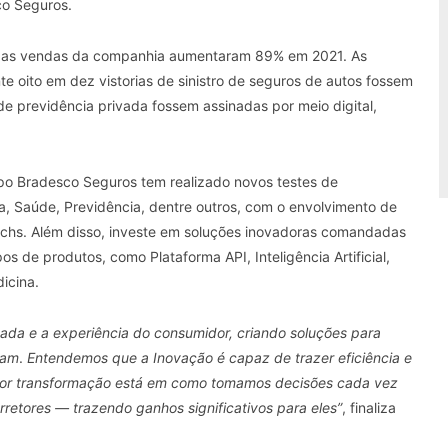
co Seguros.
tro, as vendas da companhia aumentaram 89% em 2021. As
 oito em dez vistorias de sinistro de seguros de autos fossem
e previdência privada fossem assinadas por meio digital,
po Bradesco Seguros tem realizado novos testes de
da, Saúde, Previdência, dentre outros, com o envolvimento de
 techs. Além disso, investe em soluções inovadoras comandadas
s de produtos, como Plataforma API, Inteligência Artificial,
dicina.
rnada e a experiência do consumidor, criando soluções para
sam
.
Entendemos que a Inovação é capaz de trazer eficiência e
aior transformação está em como tomamos decisões cada vez
rretores — trazendo ganhos significativos para eles”
, finaliza