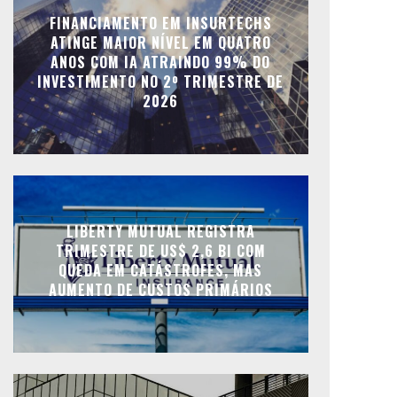
FINANCIAMENTO EM INSURTECHS
ATINGE MAIOR NÍVEL EM QUATRO
ANOS COM IA ATRAINDO 99% DO
INVESTIMENTO NO 2º TRIMESTRE DE
2026
LIBERTY MUTUAL REGISTRA
TRIMESTRE DE US$ 2,6 BI COM
QUEDA EM CATÁSTROFES, MAS
AUMENTO DE CUSTOS PRIMÁRIOS