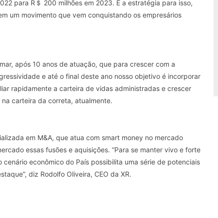
022 para R＄ 200 milhões em 2023. E a estratégia para isso,
á em um movimento que vem conquistando os empresários
amar, após 10 anos de atuação, que para crescer com a
essividade e até o final deste ano nosso objetivo é incorporar
pliar rapidamente a carteira de vidas administradas e crescer
a carteira da correta, atualmente.
cializada em M&A, que atua com smart money no mercado
ercado essas fusões e aquisições. “Para se manter vivo e forte
 cenário econômico do País possibilita uma série de potenciais
estaque”, diz Rodolfo Oliveira, CEO da XR.