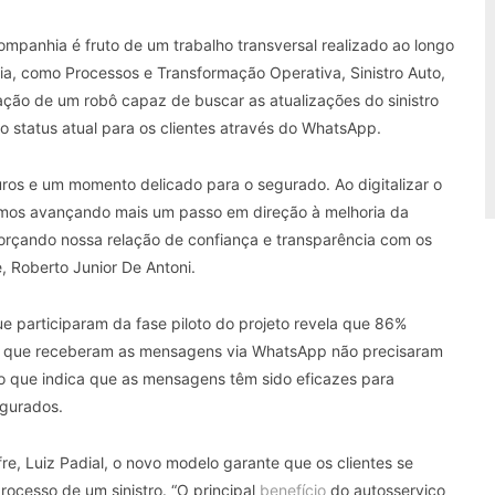
ompanhia é fruto de um trabalho transversal realizado ao longo
a, como Processos e Transformação Operativa, Sinistro Auto,
iação de um robô capaz de buscar as atualizações do sinistro
o status atual para os clientes através do WhatsApp.
uros e um momento delicado para o segurado. Ao digitalizar o
tamos avançando mais um passo em direção à melhoria da
eforçando nossa relação de confiança e transparência com os
e, Roberto Junior De Antoni.
 participaram da fase piloto do projeto revela que 86%
as que receberam as mensagens via WhatsApp não precisaram
 o que indica que as mensagens têm sido eficazes para
egurados.
e, Luiz Padial, o novo modelo garante que os clientes se
ocesso de um sinistro. “O principal
benefício
do autosserviço