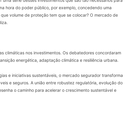
ar uma série desses investimentos que são tão necessários para
er na hora do poder público, por exemplo, concedendo uma
r, que volume de proteção tem que se colocar? O mercado de
liza.
as climáticas nos investimentos. Os debatedores concordaram
ransição energética, adaptação climática e resiliência urbana.
gias e iniciativas sustentáveis, o mercado segurador transforma
veis e seguros. A união entre robustez regulatória, evolução do
esenha o caminho para acelerar o crescimento sustentável e