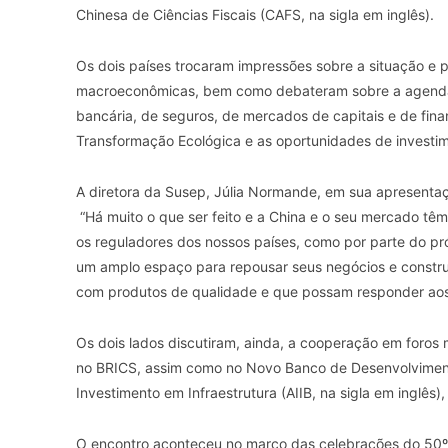
Chinesa de Ciências Fiscais (CAFS, na sigla em inglês).
Os dois países trocaram impressões sobre a situação e p
macroeconômicas, bem como debateram sobre a agenda e
bancária, de seguros, de mercados de capitais e de fina
Transformação Ecológica e as oportunidades de investim
A diretora da Susep, Júlia Normande, em sua apresentaçã
“Há muito o que ser feito e a China e o seu mercado têm
os reguladores dos nossos países, como por parte do pr
um amplo espaço para repousar seus negócios e constru
com produtos de qualidade e que possam responder aos
Os dois lados discutiram, ainda, a cooperação em foros mu
no BRICS, assim como no Novo Banco de Desenvolvimento
Investimento em Infraestrutura (AIIB, na sigla em inglês
O encontro aconteceu no marco das celebrações do 50º 