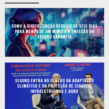
COMO A DIGITALIZAÇÃO REDUZIU DE SEIS DIAS
PARA MENOS DE UM MINUTO A EMISSÃO DO
SEGURO GARANTIA
SEGURO ENTRA NO CENTRO DA ADAPTAÇÃO
CLIMÁTICA E DA PROTEÇÃO DE CIDADES,
INFRAESTRUTURA E AGRO