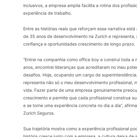
inclusivos, a empresa amplia facilita a rotina dos profis
experiência de trabalho.
Entre as histórias reais que reforçam essa narrativa está
de 35 anos de desenvolvimento na Zurich e representa, n
confiança e oportunidades crescimento de longo prazo.
“Entrei na companhia como office boy e construí toda a m
anos, encontrei lideranças que acreditaram no meu poten
desafios. Hoje, ocupando um cargo de superintendência, 
representa não só o meu desenvolvimento profissional,
vida. Fazer parte de uma empresa genuinamente preocu
crescimento e permite que cada profissional construa sua
e se torne uma experiência concreta no dia a dia”, afir
Zurich Seguros.
Sua trajetória mostra como a experiência profissional 
história cresce junto com a empresa, a cultura deixa de s