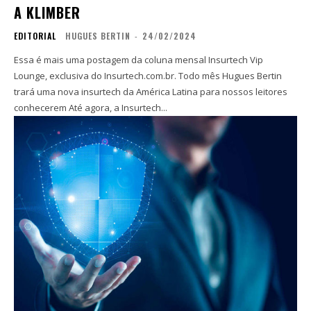
A KLIMBER
EDITORIAL
HUGUES BERTIN
-
24/02/2024
Essa é mais uma postagem da coluna mensal Insurtech Vip
Lounge, exclusiva do Insurtech.com.br. Todo mês Hugues Bertin
trará uma nova insurtech da América Latina para nossos leitores
conhecerem Até agora, a Insurtech...