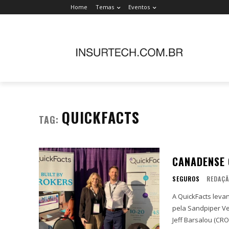
Home
Temas
Eventos
QUICKFACTS
TAG:
CANADENSE 
SEGUROS
REDAÇÃ
A QuickFacts leva
pela Sandpiper Ventures. Fundada em 2020 por Christy Silv
Jeff Barsalou (CRO