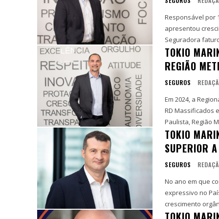
SEGUROS
REDAÇ
Responsável por 1
apresentou cresciment
Seguradora faturou
TOKIO MARI
REGIÃO MET
SEGUROS
REDAÇ
Em 2024, a Region
RD Massificados e Pessoa Jurídica A Tokio M
Paulista, Região M
TOKIO MARI
SUPERIOR A
SEGUROS
REDAÇ
No ano em que co
expressivo no País, corr
crescimento orgân
TOKIO MARI