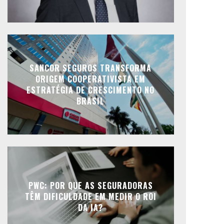
SANCOR SEGUROS TRANSFORMA
ORIGEM COOPERATIVISTA EM
ESTRATÉGIA DE CRESCIMENTO NO
BRASIL
PWC: POR QUE AS SEGURADORAS
TÊM DIFICULDADE EM MEDIR O ROI
DA IA?