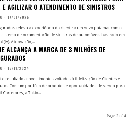
 E AGILIZAR O ATENDIMENTO DE SINISTROS
ÃO
-
17/01/2025
guradora eleva a experiência do cliente a um novo patamar com o
 sistema de orçamentação de sinistros de automóveis baseado em
al (IA). A inovação,...
NE ALCANÇA A MARCA DE 3 MILHÕES DE
EGURADOS
ÃO
-
13/11/2024
 o resultado a investimentos voltados à fidelização de Clientes e
ades de venda para
l Corretores, a Tokio...
Page 2 of 4