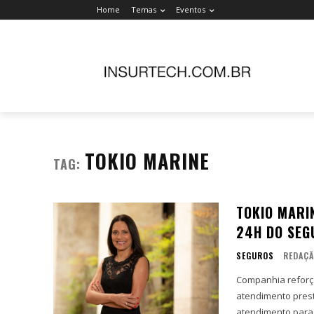
Home
Temas
Eventos
TOKIO MARINE
TAG:
TOKIO MARI
24H DO SEG
SEGUROS
REDAÇ
Companhia reforç
atendimento prestado a Corretore
atendimento para 