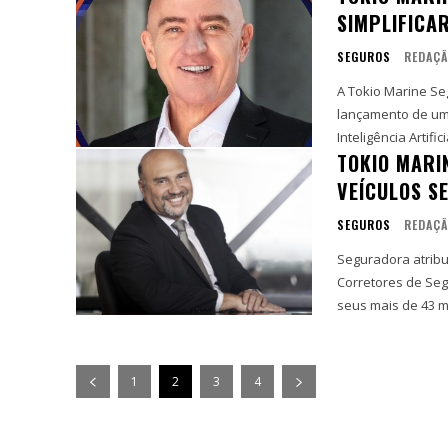
SIMPLIFICAR
SEGUROS
REDAÇ
A Tokio Marine Se
lançamento de um
Inteligência Artifici
TOKIO MARI
VEÍCULOS S
SEGUROS
REDAÇ
Seguradora atribui
Corretores de Seguros Com um portfólio de produtos e oportunid
seus mais de 43 mi
1
2
3
4