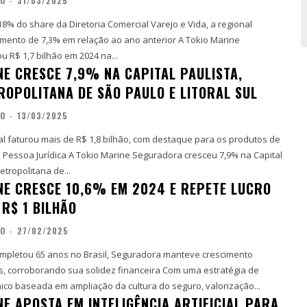
ÃO
-
31/03/2025
8% do share da Diretoria Comercial Varejo e Vida, a regional
o de 7,3% em relação ao ano anterior A Tokio Marine
 R$ 1,7 bilhão em 2024 na...
NE CRESCE 7,9% NA CAPITAL PAULISTA,
ROPOLITANA DE SÃO PAULO E LITORAL SUL
ÃO
-
13/03/2025
al faturou mais de R$ 1,8 bilhão, com destaque para os produtos de
arine Seguradora cresceu 7,9% na Capital
etropolitana de...
NE CRESCE 10,6% EM 2024 E REPETE LUCRO
 R$ 1 BILHÃO
ÃO
-
27/02/2025
mpletou 65 anos no Brasil, Seguradora manteve crescimento
oborando sua solidez financeira Com uma estratégia de
ico baseada em ampliação da cultura do seguro, valorização...
NE APOSTA EM INTELIGÊNCIA ARTIFICIAL PARA