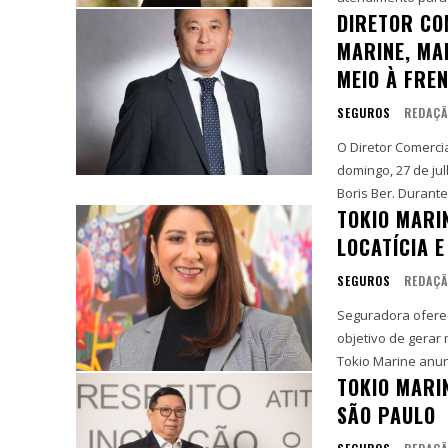
DIRETOR CO
MARINE, MA
MEIO À FRE
SEGUROS
REDAÇ
O Diretor Comerci
domingo, 27 de ju
Boris Ber. Durante 
TOKIO MARI
LOCATÍCIA E
SEGUROS
REDAÇ
Seguradora oferece
objetivo de gerar
Tokio Marine anun
TOKIO MARIN
SÃO PAULO