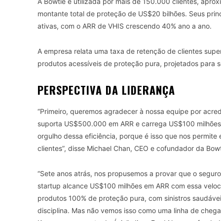
A Bowtie é utilizada por mais de 150.000 clientes, ap
montante total de proteção de US$20 bilhões. Seus pri
ativas, com o ARR de VHIS crescendo 40% ano a ano.
A empresa relata uma taxa de retenção de clientes super
produtos acessíveis de proteção pura, projetados para s
PERSPECTIVA DA LIDERANÇA
“Primeiro, queremos agradecer à nossa equipe por acred
suporta US$500.000 em ARR e carrega US$100 milhões 
orgulho dessa eficiência, porque é isso que nos permite
clientes”, disse Michael Chan, CEO e cofundador da Bowt
“Sete anos atrás, nos propusemos a provar que o seguro 
startup alcance US$100 milhões em ARR com essa velocid
produtos 100% de proteção pura, com sinistros saudávei
disciplina. Mas não vemos isso como uma linha de cheg