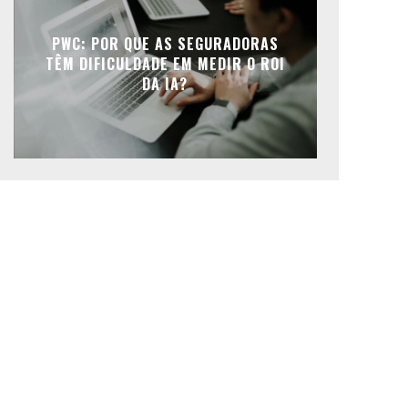
PWC: POR QUE AS SEGURADORAS
TÊM DIFICULDADE EM MEDIR O ROI
DA IA?