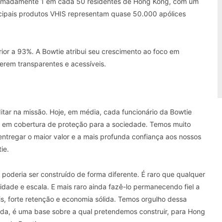
roximadamente 1 em cada 50 residentes de Hong Kong, com um
ncipais produtos VHIS representam quase 50.000 apólices
ior a 93%. A Bowtie atribui seu crescimento ao foco em
erem transparentes e acessíveis.
itar na missão. Hoje, em média, cada funcionário da Bowtie
em cobertura de proteção para a sociedade. Temos muito
 entregar o maior valor e a mais profunda confiança aos nossos
ie.
poderia ser construído de forma diferente. É raro que qualquer
ade e escala. E mais raro ainda fazê-lo permanecendo fiel a
s, forte retenção e economia sólida. Temos orgulho dessa
ada, é uma base sobre a qual pretendemos construir, para Hong