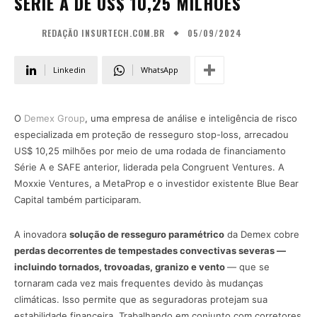
SÉRIE A DE US$ 10,25 MILHÕES
05/09/2024
REDAÇÃO INSURTECH.COM.BR
Linkedin
WhatsApp
O
Demex Group
, uma empresa de análise e inteligência de risco
especializada em proteção de resseguro stop-loss, arrecadou
US$ 10,25 milhões por meio de uma rodada de financiamento
Série A e SAFE anterior, liderada pela Congruent Ventures. A
Moxxie Ventures, a MetaProp e o investidor existente Blue Bear
Capital também participaram.
A inovadora
solução de resseguro paramétrico
da Demex cobre
perdas decorrentes de tempestades convectivas severas —
incluindo tornados, trovoadas, granizo e vento
— que se
tornaram cada vez mais frequentes devido às mudanças
climáticas. Isso permite que as seguradoras protejam sua
estabilidade financeira. Trabalhando em conjunto com corretores