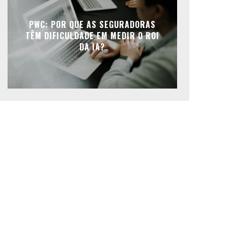
PWC: POR QUE AS SEGURADORAS
TÊM DIFICULDADE EM MEDIR O ROI
DA IA?