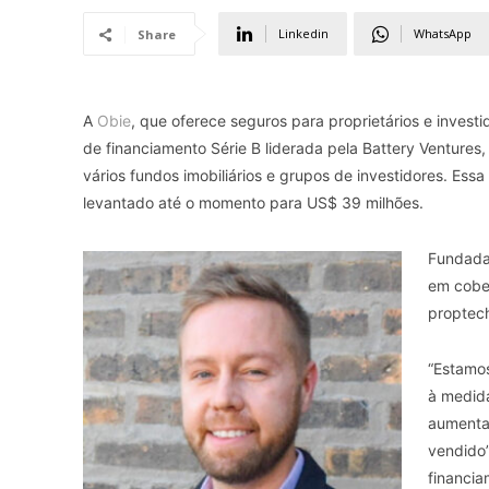
Linkedin
WhatsApp
Share
A
Obie
, que oferece seguros para proprietários e invest
de financiamento Série B liderada pela Battery Ventures
vários fundos imobiliários e grupos de investidores. Ess
levantado até o momento para US$ 39 milhões.
Fundada 
em cober
proptech
“Estamos
à medid
aumenta
vendido”
financia