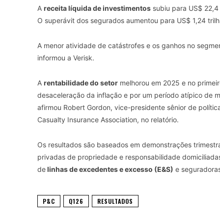
A
receita líquida de investimentos
subiu para US$ 22,4 
O superávit dos segurados aumentou para US$ 1,24 tril
A menor atividade de catástrofes e os ganhos no segm
informou a Verisk.
A
rentabilidade do setor
melhorou em 2025 e no primeiro
desaceleração da inflação e por um período atípico de m
afirmou Robert Gordon, vice-presidente sênior de políti
Casualty Insurance Association, no relatório.
Os resultados são baseados em demonstrações trimestra
privadas de propriedade e responsabilidade domiciliada
de
linhas de excedentes e excesso (E&S)
e seguradoras
P&C
Q126
RESULTADOS