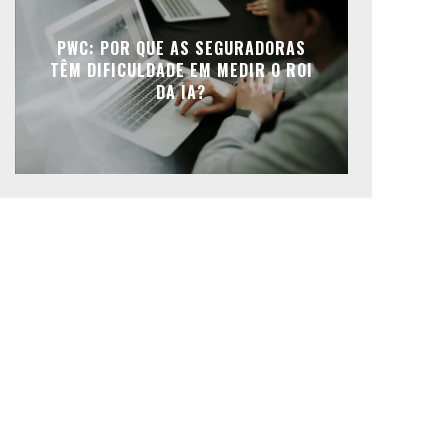
PWC: POR QUE AS SEGURADORAS
TÊM DIFICULDADE EM MEDIR O ROI
DA IA?