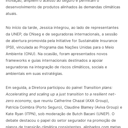
inovação, ampliem o acesso ao seguro e permitam o
desenvolvimento de produtos alinhados às demandas climáticas
atuais.
No início da tarde, Jessica integrou, ao lado de representantes
da UNEP, da CNseg e de seguradoras internacionais, a sessão
de abertura promovida pela Initiative for Sustainable Insurance
(PSI), vinculada ao Programa das Nações Unidas para o Meio
Ambiente (ONU). Na ocasião, foram apresentados novos
frameworks e guias internacionais destinados a apoiar
seguradoras na integração de riscos climáticos, sociais e
ambientais em suas estratégias.
Em seguida, a Diretora participou do painel
Transition plans:
Accelerating and scaling up a just transition to a resilient net-
zero economy
, que reuniu Catherine Chazal (AXA Group),
Patricia Coimbra (Porto Seguro), Claudine Blamey (Aviva Group) e
Kate Ryan (ITPN), sob moderação de Butch Bacani (UNEP). O
debate destacou o papel do setor segurador na promoção de
planos de transição climática consistentes, alinhados com metas