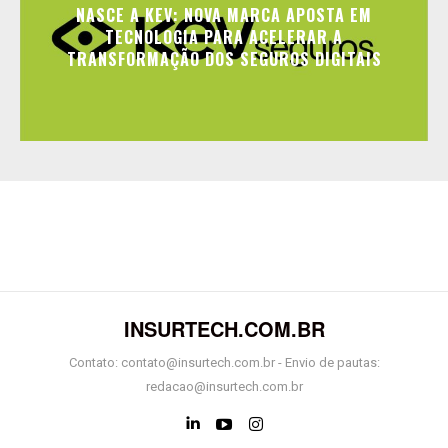
NASCE A KEV: NOVA MARCA APOSTA EM
TECNOLOGIA PARA ACELERAR A
TRANSFORMAÇÃO DOS SEGUROS DIGITAIS
INSURTECH.COM.BR
Contato: contato@insurtech.com.br - Envio de pautas:
redacao@insurtech.com.br