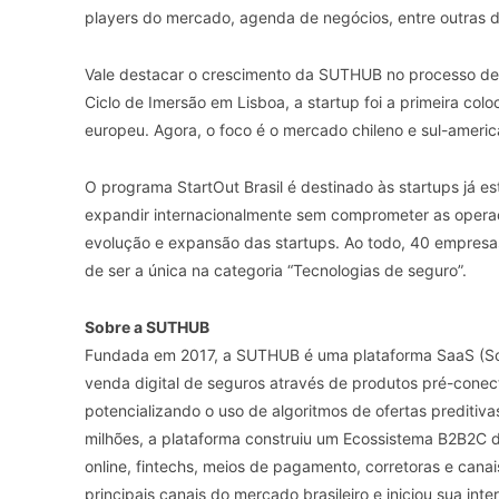
players do mercado, agenda de negócios, entre outras d
Vale destacar o crescimento da SUTHUB no processo de i
Ciclo de Imersão em Lisboa, a startup foi a primeira colo
europeu. Agora, o foco é o mercado chileno e sul-ameri
O programa StartOut Brasil é destinado às startups já 
expandir internacionalmente sem comprometer as operaç
evolução e expansão das startups. Ao todo, 40 empresa
de ser a única na categoria “Tecnologias de seguro”.
Sobre a SUTHUB
Fundada em 2017, a SUTHUB é uma plataforma SaaS (Soft
venda digital de seguros através de produtos pré-cone
potencializando o uso de algoritmos de ofertas preditiva
milhões, a plataforma construiu um Ecossistema B2B2C de
online, fintechs, meios de pagamento, corretoras e canai
principais canais do mercado brasileiro e iniciou sua int