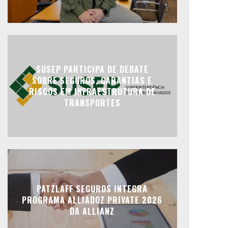
SUSEP PARTICIPA DE DEBATE
SOBRE SEGUROS, GARANTIAS E
RISCOS EM INFRAESTRUTURA DE
TRANSPORTES
PATZLAFF SEGUROS INTEGRA
PROGRAMA ALLIADOZ PRIVATE 2026
DA ALLIANZ