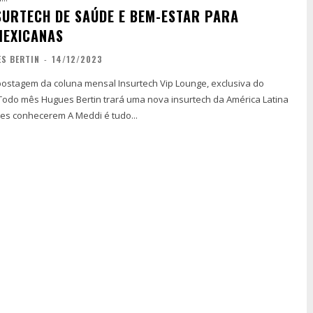
NSURTECH DE SAÚDE E BEM-ESTAR PARA
MEXICANAS
S BERTIN
-
14/12/2023
ostagem da coluna mensal Insurtech Vip Lounge, exclusiva do
 Todo mês Hugues Bertin trará uma nova insurtech da América Latina
para nossos leitores conhecerem A Meddi é tudo...