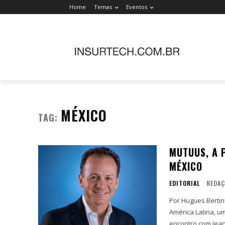
Home
Temas
Eventos
MÉXICO
TAG:
MUTUUS, A 
MÉXICO
EDITORIAL
REDA
Por Hugues Bertin* A Mutuus chegou para causar um impacto no setor de sa
América Latina, um 
encontro com Jean.