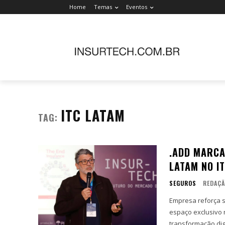
Home
Temas
Eventos
ITC LATAM
TAG:
.ADD MARCA
LATAM NO I
SEGUROS
REDAÇ
Empresa reforça 
espaço exclusivo 
transformação digi