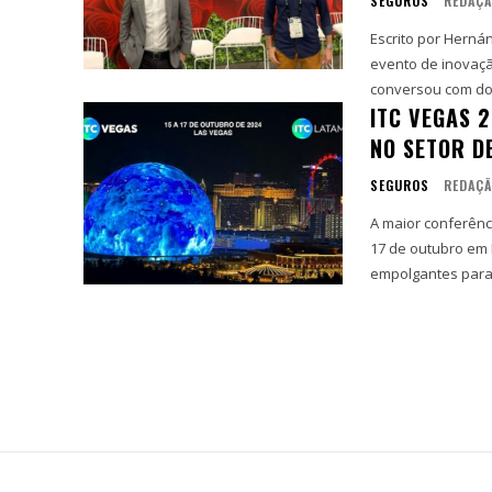
SEGUROS
REDAÇÃ
Escrito por Hernán Fernández do
evento de inovaç
conversou com doi
ITC VEGAS 2
NO SETOR D
SEGUROS
REDAÇ
A maior conferênc
17 de outubro em 
empolgantes para.