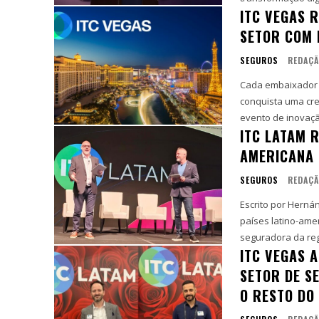
ITC VEGAS R
SETOR COM
SEGUROS
REDAÇ
Cada embaixador 
conquista uma credencial
evento de inovaçã
ITC LATAM 
AMERICANA 
SEGUROS
REDAÇÃ
Escrito por Hernán Fernández d
países latino-ame
seguradora da reg
ITC VEGAS 
SETOR DE S
O RESTO DO