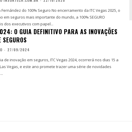
O INSURTECH.COM.BR
-
22/10/2025
 100% Seguro No encerramento da ITC Vegas 2025, o
ão em seguros mais importante do mundo, a 100% SEGURO
s dos executivos com papel...
024: O GUIA DEFINITIVO PARA AS INOVAÇÕES
E SEGUROS
ÃO
-
27/09/2024
ia de inovação em seguros, ITC Vegas 2024, ocorrerá nos dias 15 a
Las Vegas, e este ano promete trazer uma série de novidades
..